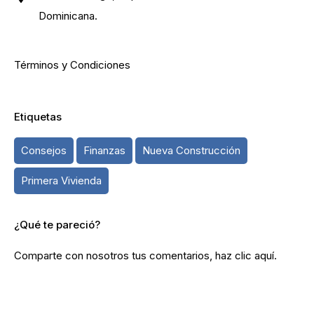
Dominicana.
Términos y Condiciones
Etiquetas
Consejos
Finanzas
Nueva Construcción
Primera Vivienda
¿Qué te pareció?
Comparte con nosotros tus comentarios, haz
clic aquí
.
© 2022 Corotos. Todos los derechos reservados.