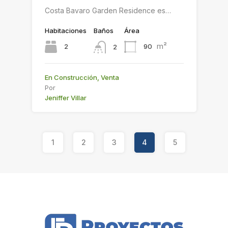
Costa Bavaro Garden Residence es…
Habitaciones
Baños
Área
m²
2
90
2
En Construcción, Venta
Por
Jeniffer Villar
1
2
3
4
5